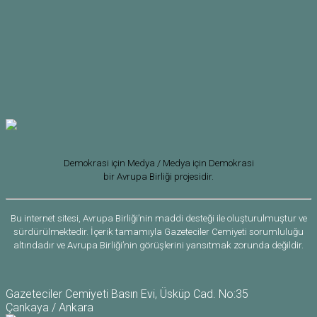
Demokrasi için Medya / Medya için Demokrasi
bir Avrupa Birliği projesidir.
Bu internet sitesi, Avrupa Birliği’nin maddi desteği ile oluşturulmuştur ve
sürdürülmektedir. İçerik tamamıyla Gazeteciler Cemiyeti sorumluluğu
altındadır ve Avrupa Birliği’nin görüşlerini yansıtmak zorunda değildir.
Gazeteciler Cemiyeti Basın Evi, Üsküp Cad. No:35
Çankaya / Ankara