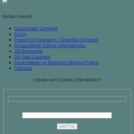
FAYDALI LİNKLER
Gazeteciler Cemiyeti
9.Köy
Press For Freedom / Özgürlük için Basın
Avrupa Birliği Türkiye Delegasyonu
AB Başkanlığı
24 Saat Gazetesi
İnsan Hakları ve Bağımsız Medya Projesi
Sitemap
E-Bülten
KAYIT OLMAK İSTER MİSİNİZ?