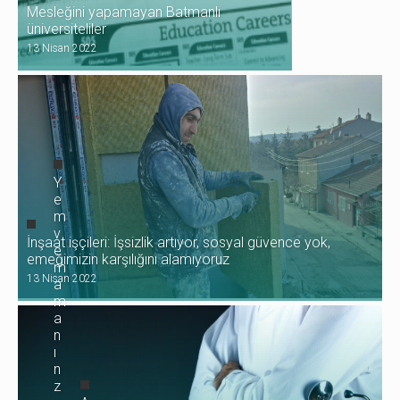
Mesleğini yapamayan Batmanlı
üniversiteliler
13 Nisan 2022
Y
e
m
v
İnşaat işçileri: İşsizlik artıyor, sosyal güvence yok,
e
emeğimizin karşılığını alamıyoruz
m
13 Nisan 2022
a
m
a
n
ı
n
z