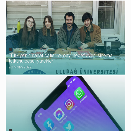
“Türkiye’nin sanat çatısı” olmayı hedefleyen, sinema
tutkunu cesur yürekler
20 Nisan 2022