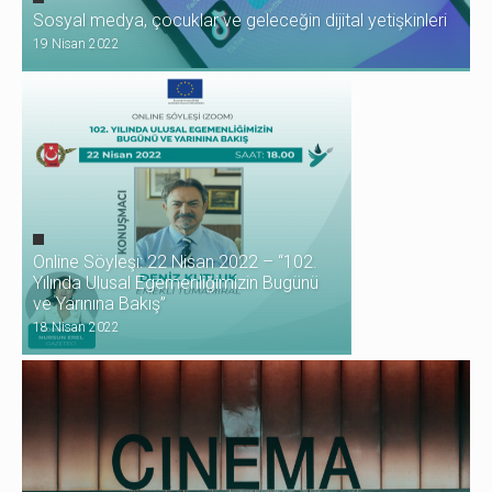
Sosyal medya, çocuklar ve geleceğin dijital yetişkinleri
19 Nisan 2022
Online Söyleşi: 22 Nisan 2022 – “102.
Yılında Ulusal Egemenliğimizin Bugünü
ve Yarınına Bakış”
18 Nisan 2022