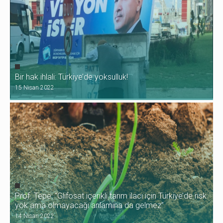
Bir hak ihlali: Türkiye’de yoksulluk!
15 Nisan 2022
Prof. Tepe: “Glifosat içerikli tarım ilacı için Türkiye’de risk
yok ama olmayacağı anlamına da gelmez”
14 Nisan 2022