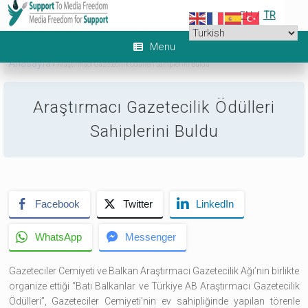
Skip
EN
/
TR
to
content
Menu
Anasayfa
»
Araştırmacı Gazetecilik Ödülleri Sahiplerini Buldu
6
Araştırmacı Gazetecilik Ödülleri
Sahiplerini Buldu
Facebook
Twitter
LinkedIn
WhatsApp
Messenger
Gazeteciler Cemiyeti ve Balkan Araştırmacı Gazetecilik Ağı’nın birlikte
organize ettiği “Batı Balkanlar ve Türkiye AB Araştırmacı Gazetecilik
Ödülleri”, Gazeteciler Cemiyeti’nin ev sahipliğinde yapılan törenle