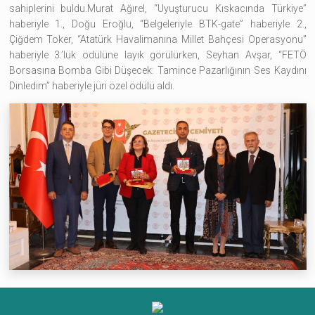
sahiplerini buldu.Murat Ağırel, “Uyuşturucu Kıskacında Türkiye”
haberiyle 1., Doğu Eroğlu, “Belgeleriyle BTK-gate” haberiyle 2.,
Çiğdem Toker, “Atatürk Havalimanına Millet Bahçesi Operasyonu”
haberiyle 3.’lük ödülüne layık görülürken, Seyhan Avşar, “FETÖ
Borsasına Bomba Gibi Düşecek: Tamince Pazarlığının Ses Kaydını
Dinledim” haberiyle jüri özel ödülü aldı.