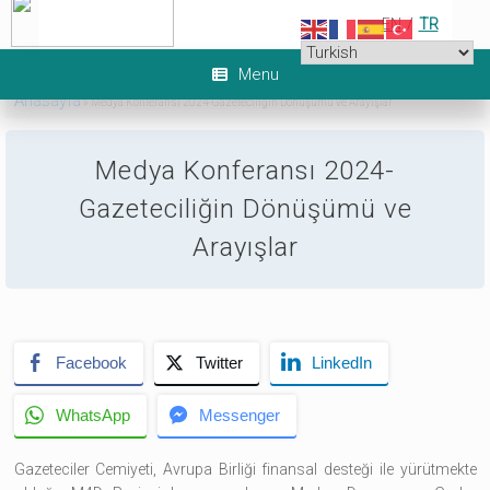
Skip
EN
/
TR
to
content
Menu
Anasayfa
»
Medya Konferansı 2024-Gazeteciliğin Dönüşümü ve Arayışlar
6
Medya Konferansı 2024-
Gazeteciliğin Dönüşümü ve
Arayışlar
Facebook
Twitter
LinkedIn
WhatsApp
Messenger
Gazeteciler Cemiyeti, Avrupa Birliği finansal desteği ile yürütmekte