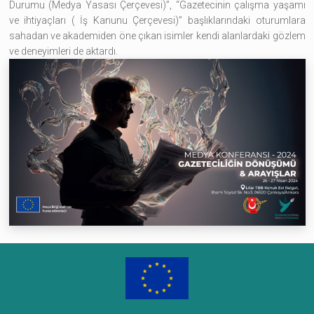
Durumu (Medya Yasası Çerçevesi)”, “Gazetecinin çalışma yaşamı
ve ihtiyaçları ( İş Kanunu Çerçevesi)” başlıklarındaki oturumlara
sahadan ve akademiden öne çıkan isimler kendi alanlardaki gözlem
ve deneyimleri de aktardı.