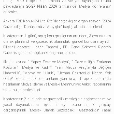
olduğu M4D Projesi kapsamında ve Medya Dayanışma Grubu
paydaşlarıyla
26-27 Nisan 2024
tarihlerinde “Medya Konferansı”
düzenledi.
Ankara TBB Konuk Evi Litai Otel’de gerçekleşen organizasyon “2024
Gazeteciliğin Dönüşümü ve Arayışlar” başlığı altında düzenlendi.
Konferansın 1. günü, açılış konuşmalarının ardından, 3 ayrı oturum
olarak planlandı ve gazetecilik alanındaki güncel konulara ayrıldı.
Filistinli gazeteci Hasan Tahravi , EFJ Genel Sekreteri Ricardo
Gutierrez günün öne çıkan konuşmacıları oldu.
İlk gün ayrıca ” Yapay Zeka ve Medya”, “ Gazeteciliğin Zorlaşan
Koşulları” “Medya ve Kadın”, “Yeni Medya Araçlarıyla Değişen
Habercilik”, “Medya ve Hukuk”, “Uzman Gazeteciliği Neden Yok
Oldu?” konularındaki oturumların yanı sıra, Proje kapsamında
hazırlanan Medya izleme ve Mesleki Memnuniyet Anketi raporlarının
sunumu gerçekleştirildi.
Konferansın 2. gününde ise gazetecilik mesleğinin değişen tanımı ve
yasal dayanaklarına ilişkin 2 ayrı oturumda, 3 çalıştay
gerçekleştirildi. “Meslek Olarak Gazetecilik”, “Gazeteciliğin Yasal