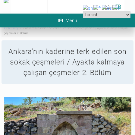
Skip
EN
/
TR
to
content
Menu
Anasayfa
»
Ankara’nın kaderine terk edilen son sokak çeşmeleri / Ayakta kalmaya çalışan
çeşmeler 2. Bölüm
5
Ankara’nın kaderine terk edilen son
sokak çeşmeleri / Ayakta kalmaya
çalışan çeşmeler 2. Bölüm