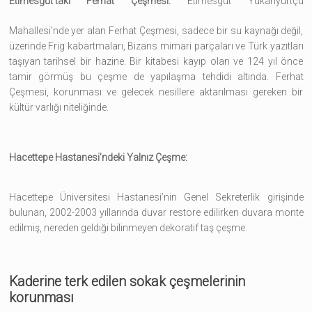
Etimesgut’taki Ferhat Çeşmesi:
Etimesgut Yukarıyurtçu
Mahallesi’nde yer alan Ferhat Çeşmesi, sadece bir su kaynağı değil,
üzerinde Frig kabartmaları, Bizans mimari parçaları ve Türk yazıtları
taşıyan tarihsel bir hazine. Bir kitabesi kayıp olan ve 124 yıl önce
tamir görmüş bu çeşme de yapılaşma tehdidi altında. Ferhat
Çeşmesi, korunması ve gelecek nesillere aktarılması gereken bir
kültür varlığı niteliğinde.
Hacettepe Hastanesi’ndeki Yalnız Çeşme:
Hacettepe Üniversitesi Hastanesi’nin Genel Sekreterlik girişinde
bulunan, 2002-2003 yıllarında duvar restore edilirken duvara monte
edilmiş, nereden geldiği bilinmeyen dekoratif taş çeşme.
Kaderine terk edilen sokak çeşmelerinin
korunması