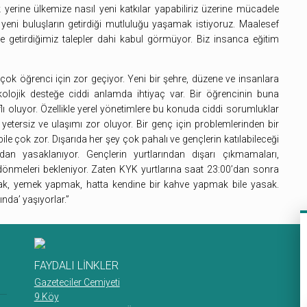
erine ülkemize nasıl yeni katkılar yapabiliriz üzerine mücadele
 yeni buluşların getirdiği mutluluğu yaşamak istiyoruz. Maalesef
ile getirdiğimiz talepler dahi kabul görmüyor. Biz insanca eğitim
ek çok öğrenci için zor geçiyor. Yeni bir şehre, düzene ve insanlara
olojik desteğe ciddi anlamda ihtiyaç var. Bir öğrencinin buna
 oluyor. Özellikle yerel yönetimlere bu konuda ciddi sorumluklar
 yetersiz ve ulaşımı zor oluyor. Bir genç için problemlerinden bir
ile çok zor. Dışarıda her şey çok pahalı ve gençlerin katılabileceği
fından yasaklanıyor. Gençlerin yurtlarından dışarı çıkmamaları,
eri dönmeleri bekleniyor. Zaten KYK yurtlarına saat 23:00’dan sonra
mak, yemek yapmak, hatta kendine bir kahve yapmak bile yasak.
nda’ yaşıyorlar.”
FAYDALI LİNKLER
Gazeteciler Cemiyeti
9.Köy