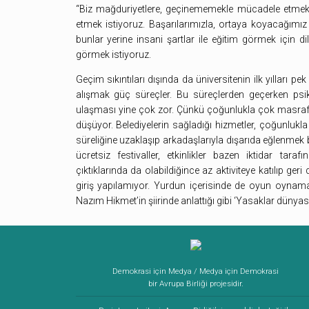
“Biz mağduriyetlere, geçinememekle mücadele etmek y
etmek istiyoruz. Başarılarımızla, ortaya koyacağımız
bunlar yerine insani şartlar ile eğitim görmek için d
görmek istiyoruz.
Geçim sıkıntıları dışında da üniversitenin ilk yılları p
alışmak güç süreçler. Bu süreçlerden geçerken psik
ulaşması yine çok zor. Çünkü çoğunlukla çok masraflı
düşüyor. Belediyelerin sağladığı hizmetler, çoğunlukla
süreliğine uzaklaşıp arkadaşlarıyla dışarıda eğlenmek b
ücretsiz festivaller, etkinlikler bazen iktidar tara
çıktıklarında da olabildiğince az aktiviteye katılıp g
giriş yapılamıyor. Yurdun içerisinde de oyun oyna
Nazım Hikmet’in şiirinde anlattığı gibi ‘Yasaklar dünyası
Demokrasi için Medya / Medya için Demokrasi
bir Avrupa Birliği projesidir.