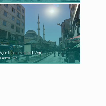
çün kıskacında bir il: Van!
 Haziran 2025