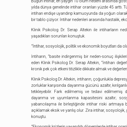
Bugün intihar, en yaygın 10 ölüm nedeni arasında göster
yılda dünya genelinde intihar oranları yüzde 45 arttı. 
intiharı endişe uyandırıp kamuoyunda da yoğun olarak t
bir tablo çiziyor.
İntihar nedenleri arasında hastalık, ek
Klinik Psikolog Dr. Serap Altekin ile intiharların n
yaşadıkları sorunları konuştuk.
“İntihar, sosyolojik, politik ve ekonomik boyutları da o
İntiharın, “basite indirgenmiş bir neden-sonuç ilişki
eden Klinik Psikolog Dr. Serap Altekin, “İntiharı değer
kronik pek çok etkeni titizlikle dikkate almak ve değerle
Klinik Psikolog Dr. Altekin, intiharın, çoğunlukla depre
zorluklar karşısında dayanma gücünü azaltır, kırılganlığını
tetikleyebilir. Fark edilmemiş ve tedavi edilmemiş d
dayanma ve uyumlanma kapasitesini azaltır; sosyal
yabancılaşma ile birleştiğinde intihar riski artmaya 
açıklamak eksik ve yanlış olur. Zira intihar, sosyolojik
konuştu.
“Ekonomik krizlerin yaşandığı dönemlerde intihar oranla