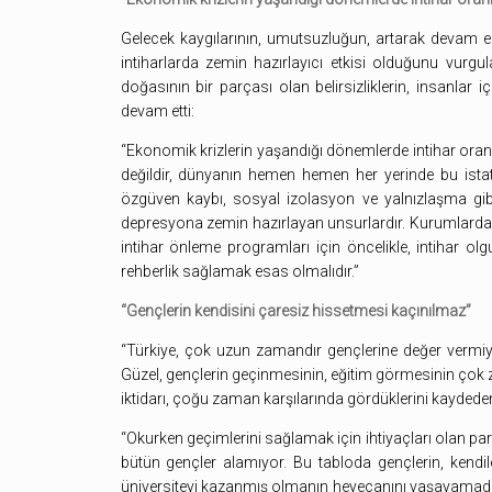
Gelecek kaygılarının, umutsuzluğun, artarak devam ede
intiharlarda zemin hazırlayıcı etkisi olduğunu vurg
doğasının bir parçası olan belirsizliklerin, insanlar
devam etti:
“Ekonomik krizlerin yaşandığı dönemlerde intihar oranl
değildir, dünyanın hemen hemen her yerinde bu istati
özgüven kaybı, sosyal izolasyon ve yalnızlaşma gibi
depresyona zemin hazırlayan unsurlardır. Kurumlarda,
intihar önleme programları için öncelikle, intihar ol
rehberlik sağlamak esas olmalıdır.”
“Gençlerin kendisini çaresiz hissetmesi kaçınılmaz”
“Türkiye, çok uzun zamandır gençlerine değer vermiy
Güzel, gençlerin geçinmesinin, eğitim görmesinin çok zo
iktidarı, çoğu zaman karşılarında gördüklerini kaydeden
“Okurken geçimlerini sağlamak için ihtiyaçları olan par
bütün gençler alamıyor. Bu tabloda gençlerin, kendile
üniversiteyi kazanmış olmanın heyecanını yaşayamadan