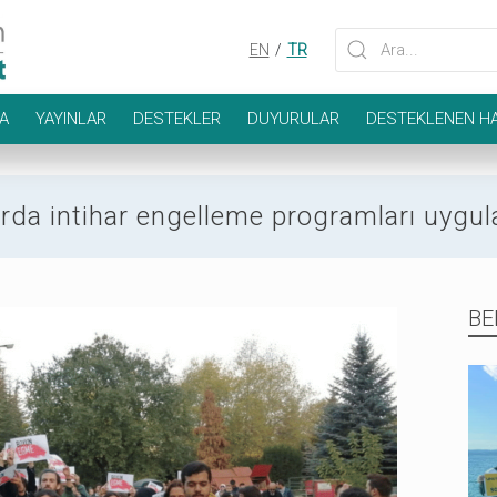
EN
/
TR
A
YAYINLAR
DESTEKLER
DUYURULAR
DESTEKLENEN H
rda intihar engelleme programları uygu
BE