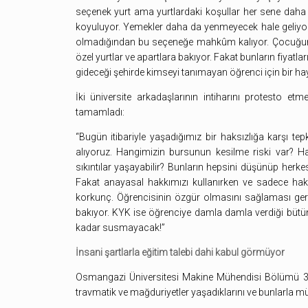
seçenek yurt ama yurtlardaki koşullar her sene daha
koyuluyor. Yemekler daha da yenmeyecek hale geliy
olmadığından bu seçeneğe mahkûm kalıyor. Çocuğunu
özel yurtlar ve apartlara bakıyor. Fakat bunların fiyat
gideceği şehirde kimseyi tanımayan öğrenci için bir hay
İki üniversite arkadaşlarının intiharını protesto et
tamamladı:
“Bugün itibariyle yaşadığımız bir haksızlığa karşı t
alıyoruz. Hangimizin bursunun kesilme riski var? H
sıkıntılar yaşayabilir? Bunların hepsini düşünüp herke
Fakat anayasal hakkımızı kullanırken ve sadece haks
korkunç. Öğrencisinin özgür olmasını sağlaması gerek
bakıyor. KYK ise öğrenciye damla damla verdiği bütün 
kadar susmayacak!”
İnsani şartlarla eğitim talebi dahi kabul görmüyor
Osmangazi Üniversitesi Makine Mühendisi Bölümü 3.
travmatik ve mağduriyetler yaşadıklarını ve bunlarla müc